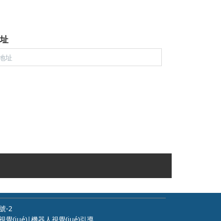
址
號-2
(jué)|機器人視覺(jué)引導