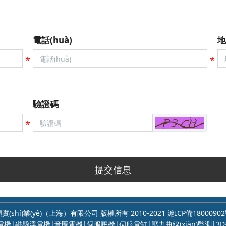
電話(huà)
地
驗證碼
提交信息
實(shí)業(yè)（上海）有限公司 版權所有 2010-2021
滬ICP備18000902
矩電機|磁懸浮電機|音圈電機|伺服壓機|伺服電缸|壓力曲線(xiàn)監測|3D視覺