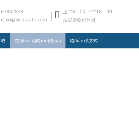
-67882838
上午8：00-下午18：00
ns.xu@viso-auto.com
法定節假日休息
下載
在線(xiàn)詢(xún)價(jià)
聯(lián)系方式