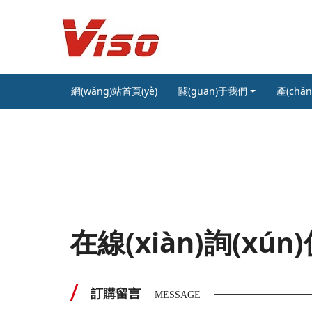
網(wǎng)站首頁(yè)
關(guān)于我們
產(chǎ
在線(xiàn)詢(xún)價
訂購留言
MESSAGE