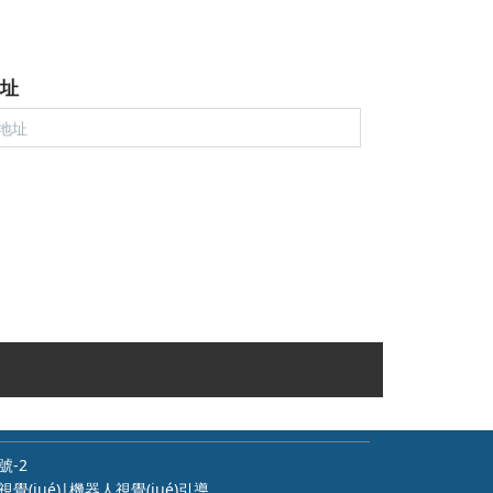
址
號-2
(jué)|機器人視覺(jué)引導