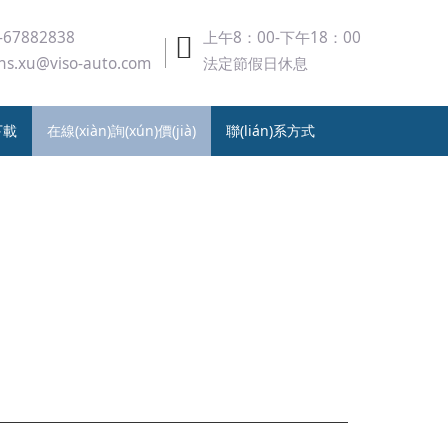
-67882838
上午8：00-下午18：00
ns.xu@viso-auto.com
法定節假日休息
下載
在線(xiàn)詢(xún)價(jià)
聯(lián)系方式